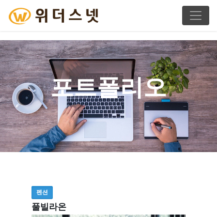
포트폴리오
펜션
풀빌라온