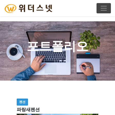
포트폴리오
펜션
파랑새펜션